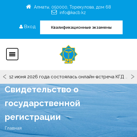
Алматы, 050000, Торекулова, дом 68
info@kacb.kz
Вход
Квалификационные экзамены
‹
›
О продлении сроков предоставления сведений по Критериям Рейтинга ОЮЛ "СРО"КАТБ(П)"
Свидетельство о
государственной
регистрации
Главная