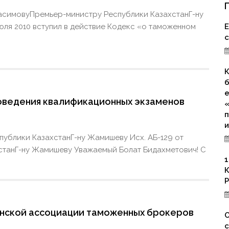
асимовуПремьер-министру Республики КазахстанГ-ну
ля 2010 вступил в действие Кодекс «о таможенном
Е
К
б
е
оведения квалификационных экзаменов
«
п
и
еспублики КазахстанГ-ну Жамишеву Исх. АБ-129 от
ахстанГ-ну Жамишеву Уважаемый Болат Бидахметович! С
1
К
Р
нской ассоциации таможенных брокеров
О
с