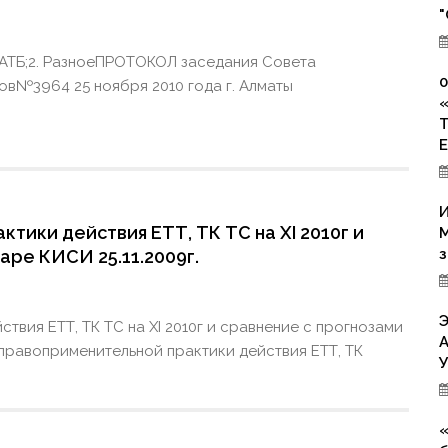
"
КАТБ;2. РазноеПРОТОКОЛ заседания Совета
в№3964 25 ноября 2010 года г. Алматы
И
тики действия ЕТТ, ТК ТС на ХI 2010г и
М
з
аре КИСИ 25.11.2009г.
Э
твия ЕТТ, ТК ТС на ХI 2010г и сравнение с прогнозами
А
 правоприменительной практики действия ЕТТ, ТК
У
«