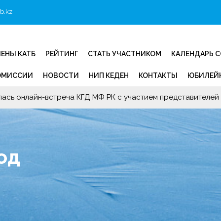
b.kz
ЕНЫ КАТБ
РЕЙТИНГ
СТАТЬ УЧАСТНИКОМ
КАЛЕНДАРЬ 
ОМИССИИ
НОВОСТИ
НИП КЕДЕН
КОНТАКТЫ
ЮБИЛЕЙН
роков предоставления сведений по Критериям Рейтинга ОЮЛ
од