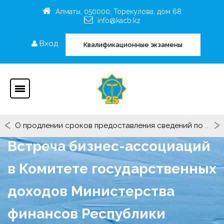
Алматы, 050000, Торекулова, дом 68
info@kacb.kz
Вход
Квалификационные экзамены
‹
›
О продлении сроков предоставления сведений по Критериям Рейтинга ОЮЛ "СРО"КАТБ(П)"
Встреча бизнес-ассоциаций
в Комитете государственных
доходов Министерства
финансов Республики