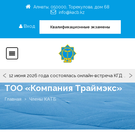
Алматы, 050000, Торекулова, дом 68
info@kacb.kz
Вход
Квалификационные экзамены
‹
›
О продлении сроков предоставления сведений по Критериям Рейтинга ОЮЛ "СРО"КАТБ(П)"
ТОО «Компания Траймэкс»
Главная
Члены КАТБ