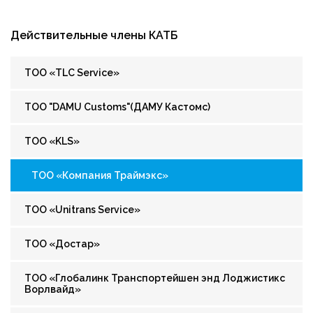
Действительные члены КАТБ
ТОО «TLC Service»
ТОО "DAMU Customs"(ДАМУ Кастомс)
ТОО «KLS»
ТОО «Компания Траймэкс»
ТОО «Unitrans Service»
ТОО «Достар»
ТОО «Глобалинк Транспортейшен энд Лоджистикс
Ворлвайд»