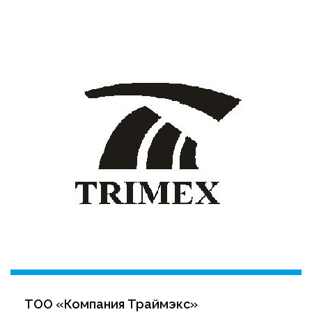
ТОО «Компания Траймэкс»