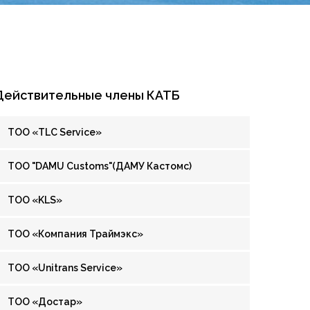
Действительные члены КАТБ
ТОО «TLC Service»
ТОО "DAMU Customs"(ДАМУ Кастомс)
ТОО «KLS»
ТОО «Компания Траймэкс»
ТОО «Unitrans Service»
ТОО «Достар»