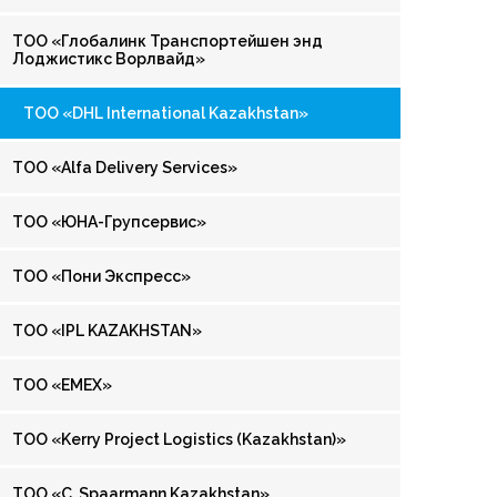
ТОО «Глобалинк Транспортейшен энд
Лоджистикс Ворлвайд»
ТОО «DHL International Kazakhstan»
ТОО «Alfa Delivery Services»
ТОО «ЮНА-Групсервис»
ТОО «Пони Экспресс»
ТОО «IPL KAZAKHSTAN»
ТОО «EMEX»
ТОО «Kerry Project Logistics (Kazakhstan)»
ТОО «C. Spaarmann Kazakhstan»