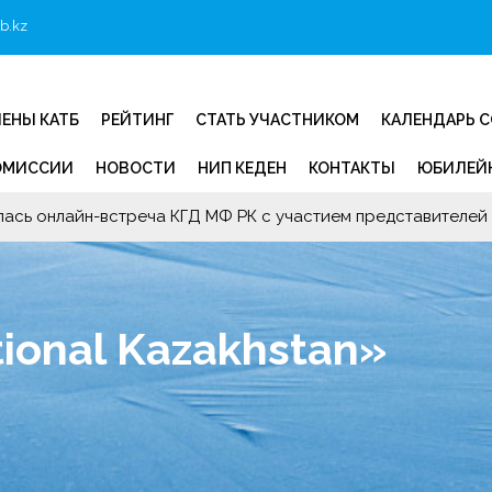
b.kz
ЕНЫ КАТБ
РЕЙТИНГ
СТАТЬ УЧАСТНИКОМ
КАЛЕНДАРЬ 
ОМИССИИ
НОВОСТИ
НИП КЕДЕН
КОНТАКТЫ
ЮБИЛЕЙН
ялась онлайн-встреча КГД МФ РК с участием представителей
ional Kazakhstan»