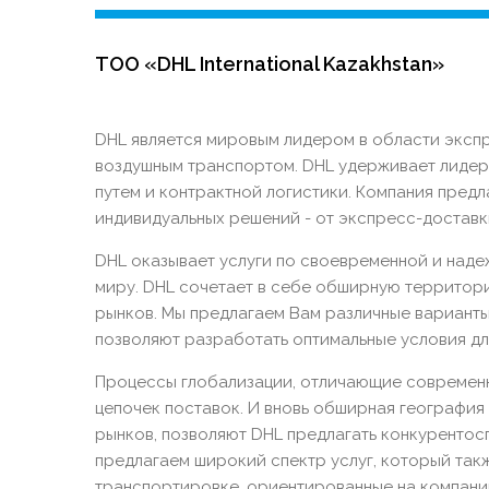
ТОО «DHL International Kazakhstan»
DHL является мировым лидером в области экспр
воздушным транспортом. DHL удерживает лидер
путем и контрактной логистики. Компания предл
индивидуальных решений - от экспресс-доставк
DHL оказывает услуги по своевременной и наде
миру. DHL сочетает в себе обширную территор
рынков. Мы предлагаем Вам различные варианты
позволяют разработать оптимальные условия для
Процессы глобализации, отличающие современн
цепочек поставок. И вновь обширная география 
рынков, позволяют DHL предлагать конкуренто
предлагаем широкий спектр услуг, который так
транспортировке, ориентированные на компани