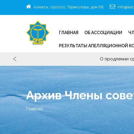
Алматы, 050000, Торекулова, дом 68
info@kac
ГЛАВНАЯ
ОБ АССОЦИАЦИИ
ЧЛ
РЕЗУЛЬТАТЫ АПЕЛЛЯЦИОННОЙ К
‹
О продлении с
Архив Члены сове
Главная