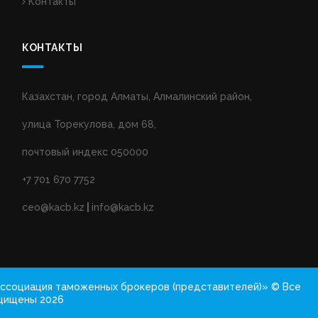
Контакты
КОНТАКТЫ
Казахстан, город Алматы, Алмалинский район,
улица Торекулова, дом 68,
почтовый индекс 050000
+7 701 670 7752
ceo@kacb.kz
|
info@kacb.kz
ссоциация таможенных брокеров (представителей)» © Все
щищены 2026