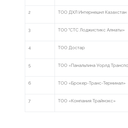
2
ТОО ДХЛ Интернешнл Казахстан
3
ТОО "СТС Лоджистикс Алматы»
4
ТОО Достар
5
ТОО «Панальпина Уорлд Трансп
6
ТОО «Брокер-Транс-Терминал»
7
ТОО «Компания Траймэкс»